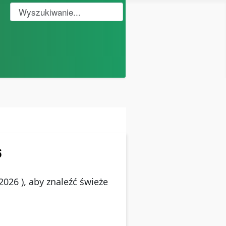
wyszukiwanie witryny
Type 2 or more characters for results.
6
026 ), aby znaleźć świeże